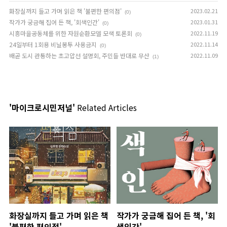
화장실까지 들고 가며 읽은 책 '불편한 편의점'
2023.02.21
(0)
작가가 궁금해 집어 든 책, '회색인간'
2023.01.31
(0)
시흥마을공동체를 위한 자원순환모델 모색 토론회
2022.11.19
(0)
24일부터 1회용 비닐봉투 사용금지
2022.11.14
(0)
배곧 도시 관통하는 초고압선 설명회, 주민들 반대로 무산
2022.11.09
(1)
'마이크로시민저널'
Related Articles
화장실까지 들고 가며 읽은 책
작가가 궁금해 집어 든 책, '회
'불편한 편의점'
색인간'