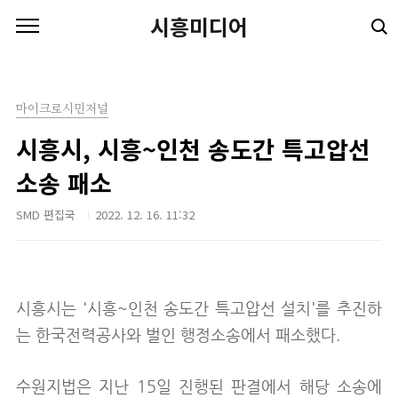
본문 바로가기
시흥미디어
마이크로시민저널
시흥시, 시흥~인천 송도간 특고압선
소송 패소
SMD 편집국
2022. 12. 16. 11:32
시흥시는 '시흥~인천 송도간 특고압선 설치'를 추진하
는 한국전력공사와 벌인 행정소송에서 패소했다.
수원지법은 지난 15일 진행된 판결에서 해당 소송에