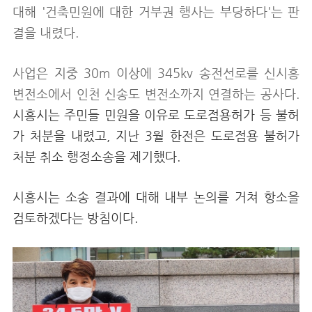
대해 '건축민원에 대한 거부권 행사는 부당하다'는 판
결을 내렸다.
사업은 지중 30m 이상에 345kv 송전선로를 신시흥
변전소에서 인천 신송도 변전소까지 연결하는 공사다.
시흥시는 주민들 민원을 이유로 도로점용허가 등
불허
가 처분을 내렸고
,
지난
3
월 한전은 도로점용 불허가
처분
취소
행정소송을 제기했다.
시흥시는 소송 결과에 대해 내부 논의를 거쳐 항소을
검토하겠다는 방침이다.