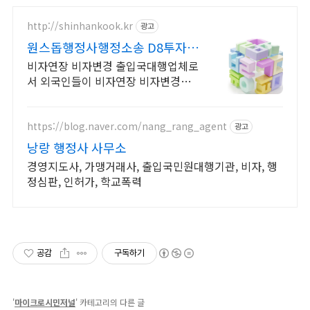
http://shinhankook.kr
광고
원스돕행정사행정소송 D8투자전
문
비자연장 비자변경 출입국대행업체로
서 외국인들이 비자연장 비자변경대
행합니다. 외국인환자유치및 한국투
자비자 전문회사 원스톱행정사
https://blog.naver.com/nang_rang_agent
광고
낭랑 행정사 사무소
경영지도사, 가맹거래사, 출입국민원대행기관, 비자, 행
정심판, 인허가, 학교폭력
공감
구독하기
'
마이크로시민저널
' 카테고리의 다른 글