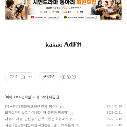
4
구독하기
'
마이크로시민저널
' 카테고리의 다른 글
[마을풍경] 똘똘하고 당찬 여자, 박수빈
2023.02.28
(0)
화장실까지 들고 가며 읽은 책 '불편한 편의점'
2023.02.21
(0)
시흥시, 시흥~인천 송도간 특고압선 소송 패소
2022.12.16
(0)
시흥마을공동체를 위한 자원순환모델 모색 토론회
2022.11.19
(0)