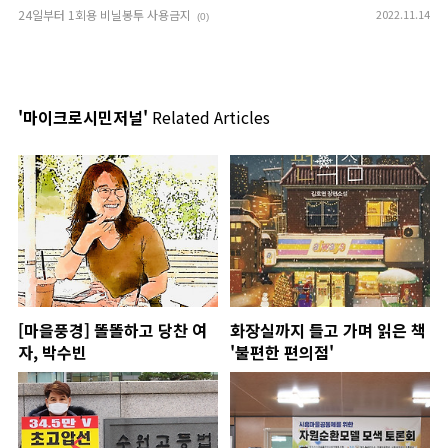
24일부터 1회용 비닐봉투 사용금지
2022.11.14
(0)
'마이크로시민저널'
Related Articles
[마을풍경] 똘똘하고 당찬 여
화장실까지 들고 가며 읽은 책
자, 박수빈
'불편한 편의점'