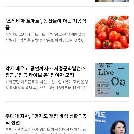
이브파크 미오풀에서 물놀이를 즐긴 뒤 가족 캠핑과
국회의원(시흥시갑, 국토교통위원회)은 시흥 하중 공
바비큐 체험을 통해 함께 음식을 만들고 나누며 소통
공주택지구와 연계해 추진해 온 서해선 ‘하중역’(가
과 화합의 시간을 보냈다. 이어 호텔 숙박과 인근 해안
칭) 신설이 7일 국토교통부의 공식 승인을 받았다고
로..
'스테비아 토마토', 농산물이 아닌 가공식
밝혔다. 지난해 1월 국가철도공단 제2차 수요검증위
원회 심의를 통과하여 사실상 신설이 확정된 데 이어,
품
이번 국토교통부의 역 신설 승인으로 하중역 건설사
식약처, ‘스테비아 토마토’ 부당광고·위생위반 업체
업이 본격적인 설계와 사업추진 단계에 들어서게 된
적발가공식품을 일반 농산물로 허위 광고해 8억 6천
것이다. 하중역은 당초 경제성(B/C)이 0.71에 그쳐 신
만 원 판매대장균 초과 검출 제품 포함… 행정처분 및
설이 순탄치 않았으나 이후 시흥 하중지구 조성 등 지
고발 조치 가공식품인 ‘스테비아 토마토’를 일반 농산
역 여건이 크게 변화하면서 새로운 계기가 마련됐다.
물인 것처럼 속여 판매해 온 부당광고 업체들과 위생
문정복 의원은 국토위원으로 있던 ..
기준을 위반한 제조업체들이 보건당국에 적발됐다.
악기 배우고 공연까지… 시흥문화발전소
식품의약품안전처는 온라인에서 ‘스테비아 토마토(과
·채가공품)’를 부당광고한 업체 15개소와 위생관리
창공, ‘창공 라이브 온’ 참여자 모집
기준 등을 위반한 제조업체 3개소를 적발해 관할 지자
시화공단 재직근로자·시민 대상 1인 1악기 교육 운영
체에 행정처분을 요청하고 수사기관에 고발 조치했다
시흥시(시장 임병택)가 오는 8월 18일부터 11월 14일
고 밝혔다. ‘스테비아 토마토’는 세척한 방울토마토에
까지 시흥문화발전소 창공에서 ‘창공 라이브 온(Live
효소처리스테비아, 수크랄로스 등 식품첨가물이 포함
On)’을 운영하는 가운데 8월 13일까지 참여자를 모집
된 침지액을 가압 또는 진공 방식으로 주입한 뒤 다시
한다. ‘창공 라이브 온’은 시화공단 재직근로자와 시
세척·건조해 포장하는 과·채가공품이다. 일반 ..
흥시민을 대상으로 1인 1악기 교육과 공연 참여 기회
추미애 지사, “경기도 재정 비상 상황” 공
를 제공해 생활문화 활동을 활성화하고 자발적인 문
화예술 동아리 활동 기반을 마련하기 위해 기획됐다.
식 선언
10회에 걸쳐 진행되는 악기 교육은 ▲드럼 ▲기타 ▲
추미애 경기도지사가 경기도 재정상태에 대해 ‘비상
베이스 ▲건반 ▲보컬 등 5개 분야로 구성되며, 창공