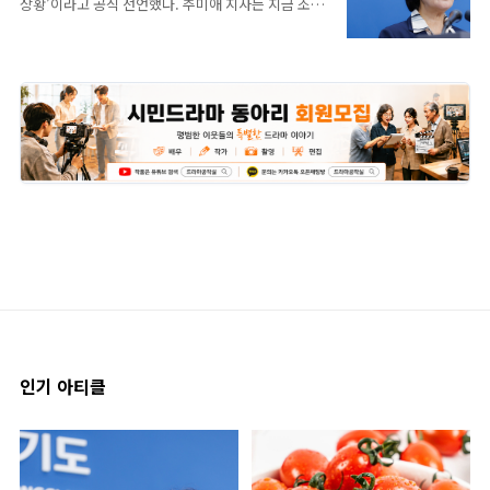
상황’이라고 공식 선언했다. 추미애 지사는 지금 조치
‘시민레지던시’ 소속 음악동아리 ‘요’가 직접 강사로
를 하지 않으면 2~3년 뒤 또다시 지방채를 발행해야
참여해 팀별 맞춤형 수업을 제공한다. 총 25명(5개
하는 악순환에 빠질 수 있다며 업무추진비 삭감, 낭비
팀)이 참여하며, 모든 교육 과정을 마친 참여자들은
성 예산 차단, 조직 재정비, 제도 개선 등 4대 재정 정
11월 14일 정왕평생..
상화 방안도 발표했다. ‘단순한 긴축’이 아니라 구조
적 재정위기를 공식 인정하고 근본적 해법을 마련하
겠다는 선언이다. 추미애 지사는 5일 경기도청 브리핑
룸에서 기자회견을 열고 “최근 경기도의 재정상황이
심각하다는 이야기를 두고 과장이나 명분 쌓기 아니
냐는 오해가 있다”며 “전혀 사실이 아니다. 지금 경기
도는 새로운 공약사업을 추진하기는커녕, 이미 진행
중인 사업조차 온전히 유지하기 어려운 지경에 이르
렀다”고 밝혔다. 추 지사는 “민선8기는 ..
인기 아티클