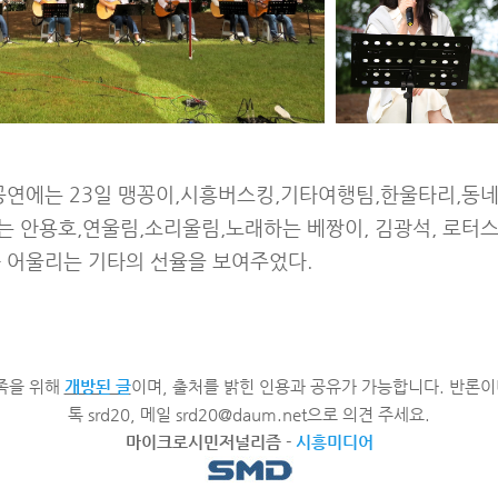
 공연에는 23일 맹꽁이,시흥버스킹,기타여행팀,한울타리,동
 안용호,연울림,소리울림,노래하는 베짱이, 김광석, 로터스
과 어울리는 기타의 선율을 보여주었다.
족을 위해
개방된 글
이며, 출처를 밝힌 인용과 공유가 가능합니다. 반론이
톡 srd20, 메일 srd20@daum.net으로 의견 주세요.
마이크로시민저널리즘
-
시흥미디어