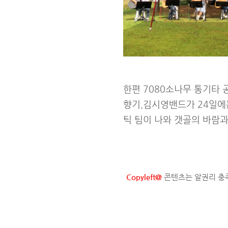
한편 7080소나무 통기타
향기,김시영밴드가 24일에는
틱 팀이 나와 갯골의 바람
Copyleft@
콘텐츠는 알권리 충