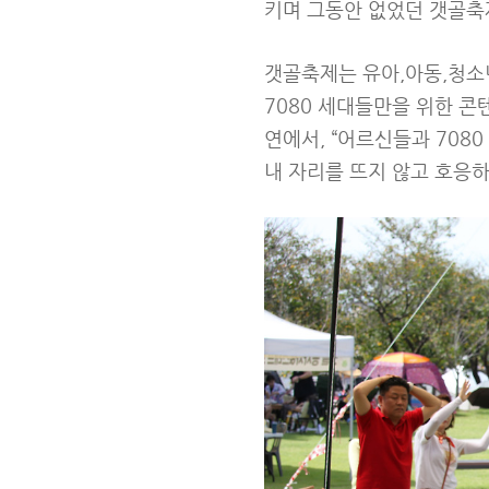
키며 그동안 없었던 갯골축
갯골축제는 유아,아동,청소
7080 세대들만을 위한 콘
연에서, “어르신들과 708
내 자리를 뜨지 않고 호응하