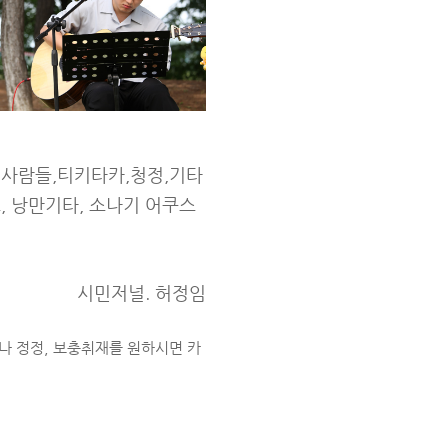
네사람들,티키타카,청정,기타
, 낭만기타, 소나기 어쿠스
시민저널. 허정임
나 정정, 보충취재를 원하시면 카