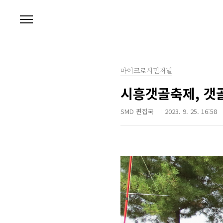
본문 바로가기
마이크로시민저널
시흥갯골축제, 갯
SMD 편집국
2023. 9. 25. 16:58