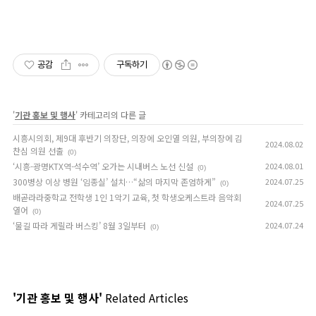
공감
구독하기
'
기관 홍보 및 행사
' 카테고리의 다른 글
시흥시의회, 제9대 후반기 의장단, 의장에 오인열 의원, 부의장에 김
2024.08.02
찬심 의원 선출
(0)
‘시흥-광명KTX역-석수역’ 오가는 시내버스 노선 신설
2024.08.01
(0)
300병상 이상 병원 ‘임종실’ 설치…“삶의 마지막 존엄하게”
2024.07.25
(0)
배곧라라중학교 전학생 1인 1악기 교육, 첫 학생오케스트라 음악회
2024.07.25
열어
(0)
‘물길 따라 게릴라 버스킹’ 8월 3일부터
2024.07.24
(0)
'기관 홍보 및 행사'
Related Articles