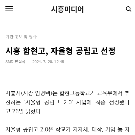
본문 바로가기
시흥미디어
기관 홍보 및 행사
시흥 함현고, 자율형 공립고 선정
SMD 편집국
2024. 7. 26. 12:48
시흥시
(
시장 임병택
)
는 함현고등학교가 교육부에서 추
진하는 ‘자율형 공립고
2.0
’ 사업에 최종 선정됐다
고
26
일 밝혔다
.
자율형 공립고
2.0
은 학교가 지자체
,
대학
,
기업 등 지