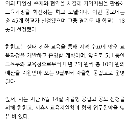
역의 다양한 주체와 협약을 체결해 지역자원을 활용해
교육과정을 혁신하는 학교 모델이다
.
이번 공모에는
총
45
개 학교가 선정됐으며 그중 경기도 내 학교는
18
곳이 선정됐다
.
함현고는 생태 전환 교육을 통해 지역 수요에 맞춘 교
육과정을 개발하고 운영할 계획이며
,
앞으로
5
년 동안
교육부와 교육청으로부터 매년
2
억 원씩 총
10
억 원의
예산을 지원받아 오는
9
월부터 자율형 공립고로 운영
된다
.
앞서
,
시는 지난
6
월
14
일 자율형 공립고 공모 신청을
위해 함현고
,
시흥시교육지원청과 함께 업무협약을 맺
은 바 있다
.