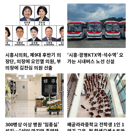
시흥시의회, 제9대 후반기 의
‘시흥-광명KTX역-석수역’ 오
장단, 의장에 오인열 의원, 부
가는 시내버스 노선 신설
의장에 김찬심 의원 선출
300병상 이상 병원 ‘임종실’
배곧라라중학교 전학생 1인 1
설치…“삶의 마지막 존엄하
악기 교육, 첫 학생오케스트라