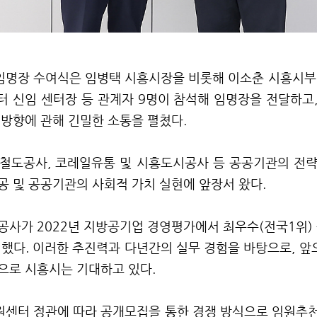
임명장 수여식은 임병택 시흥시장을 비롯해 이소춘 시흥시
 신임 센터장 등 관계자
9
명이 참석해 임명장을 전달하고
 방향에 관해 긴밀한 소통을 펼쳤다
.
국철도공사
,
코레일유통 및 시흥도시공사 등 공공기관의 전략
공 및 공공기관의 사회적 가치 실현에 앞장서 왔다
.
시공사가
2022
년 지방공기업 경영평가에서 최우수
(
전국
1
위
)
여했다
.
이러한 추진력과 다년간의 실무 경험을 바탕으로
,
앞
으로 시흥시는 기대하고 있다
.
센터 정관에 따라 공개모집을 통한 경쟁 방식으로 임원추