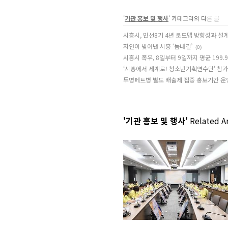
'
기관 홍보 및 행사
' 카테고리의 다른 글
시흥시, 민선8기 4년 로드맵 방향성과 설
자연이 빚어낸 시흥 ‘늠내길’
(0)
시흥시 폭우, 8일부터 9일까지 평균 199.9
‘시흥에서 세계로! 청소년기획연수단’ 참
투명페트병 별도 배출제 집중 홍보기간 운
'기관 홍보 및 행사'
Related Ar