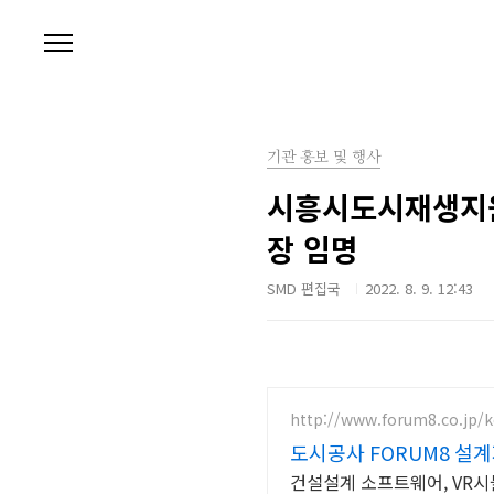
본문 바로가기
기관 홍보 및 행사
시흥시도시재생지원
장 임명
SMD 편집국
2022. 8. 9. 12:43
http://www.forum8.co.jp/
도시공사 FORUM8 
건설설계 소프트웨어, VR시뮬레이