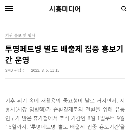
본문 바로가기
시흥미디어
기관 홍보 및 행사
투명페트병 별도 배출제 집중 홍보기
간 운영
SMD 편집국
2022. 8. 5. 11:15
기후 위기 속에 재활용의 중요성이 날로 커지면서, 시
흥시(시장 임병택)가 순환경제로의 전환을 위해 유동
인구가 많은 휴가철에서 추석 기간인 8월 1일부터 9월
15일까지, ‘투명페트병 별도 배출제 집중 홍보기간’을