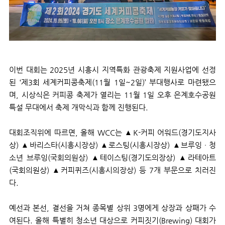
이번 대회는
2025
년 시흥시 지역특화 관광축제 지원사업에 선정
된 ‘제
3
회 세계커피콩축제
(11
월
1
일
~2
일
)
’ 부대행사로 마련됐으
며
,
시상식은 커피콩 축제가 열리는
11
월
1
일 오후 은계호수공원
특설 무대에서 축제 개막식과 함께 진행된다
.
대회조직위에 따르면
,
올해
WCC
는 ▲
K-
커피 어워드
(
경기도지사
상
)
▲바리스타
(
시흥시장상
)
▲로스팅
(
시흥시장상
)
▲브루잉ㆍ청
소년 브루잉
(
국회의원상
)
▲테이스팅
(
경기도의장상
)
▲라테아트
(
국회의원상
)
▲커피퀴즈
(
시흥시의장상
)
등
7
개 부문으로 치러진
다
.
예선과 본선
,
결선을 거쳐 종목별 상위
3
명에게 상장과 상패가 수
여된다
.
올해 특별히 청소년 대상으로 커피짓기
(Brewing)
대회가