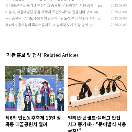
멀티탭·콘센트·플러그 안전사고 증가세…"문어발식 사용 금지!"
2025.09.05
(0)
시흥시, 서울대병원 중심 차세대 유전자치료제 실증센터 구축
2025.09.05
(0)
목감풍물단, 경기도 주민자치 장끼한마당노래 분야 우수상 수상
2025.09.04
(0)
제4회 시흥시장배 국제서핑대회, 해양레저 도시 위상 강화
2025.09.04
(0)
'기관 홍보 및 행사'
Related Articles
제6회 인선왕후축제 13일 장
멀티탭·콘센트·플러그 안전
곡동 매꼴공원서 열려
사고 증가세…"문어발식 사용
금지!"