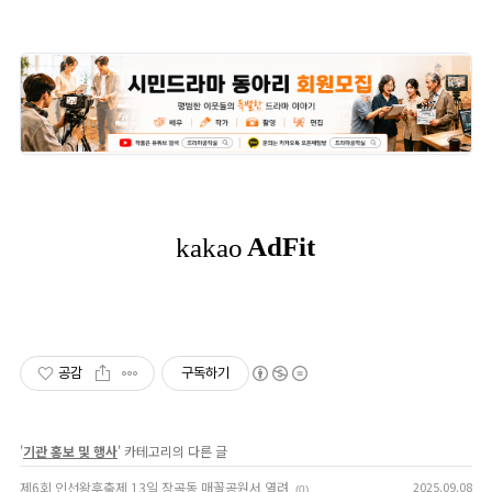
공감
구독하기
'
기관 홍보 및 행사
' 카테고리의 다른 글
제6회 인선왕후축제 13일 장곡동 매꼴공원서 열려
2025.09.08
(0)