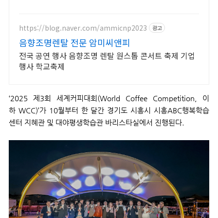
으로 오늘 바로 경험하세요.
https://blog.naver.com/ammicnp2023
광고
음향조명렌탈 전문 암미씨앤피
전국 공연 행사 음향조명 렌탈 원스톱 콘서트 축제 기업
행사 학교축제
‘
2025
제
3
회 세계커피대회
(World Coffee Competition,
이
하
WCC)
’가
10
월부터 한 달간 경기도 시흥시 시흥
ABC
행복학습
센터 지혜관 및 대야평생학습관 바리스타실에서 진행된다
.