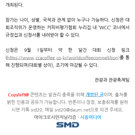
개최된다
.
참가는 나이
,
성별
,
국적과 관계 없이 누구나 가능하다
.
신청은 대
회조직위가 운영하는 커피비평가협회 누리집 내 ‘
WCC
’ 코너에서
규정집과 신청서를 내려받아 할 수 있다
.
신청은
9
월
1
일부터 약 한 달간 대회 신청 링크
(
https://www.ccacoffee.co.kr/worldcoffeecompetition)
를 통
해 진행되며
(
대회별 상이
),
조기에 마감될 수 있다
.
관광과 관광축제팀
Copyleft@
콘텐츠는 알권리 충족을 위해
개방된 글
이며, 출처를
밝힌 인용과 공유가 가능합니다. 반론이나 정정, 보충취재를 원하
시면 카톡 srd20, 메일 srd20@daum.net으로 의견 주세요.
마이크로시민저널리즘
-
시흥미디어