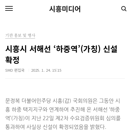
본문 바로가기
시흥미디어
기관 홍보 및 행사
시흥시 서해선 ‘하중역’(가칭) 신설
확정
SMD 편집국
2025. 1. 24. 15:15
문정복 더불어민주당 시흥(갑) 국회의원은 그동안 시
흥 하중 택지지구와 연계하여 추진해 온 서해선 ‘하중
역’(가칭)이 지난 22일 제2차 수요검증위원회 심의를
통과하여 사실상 신설이 확정되었음을 밝혔다.