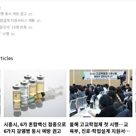
)
염병 동시 예방 권고
(0)
학업설계 지원서비스 개통
(0)
문강사’ 10명 위촉
(0)
’ 시행
(0)
ticles
시흥시, 6가 혼합백신 접종으로
올해 고교학점제 첫 시행…교
6가지 감염병 동시 예방 권고
육부, 진로·학업설계 지원서비