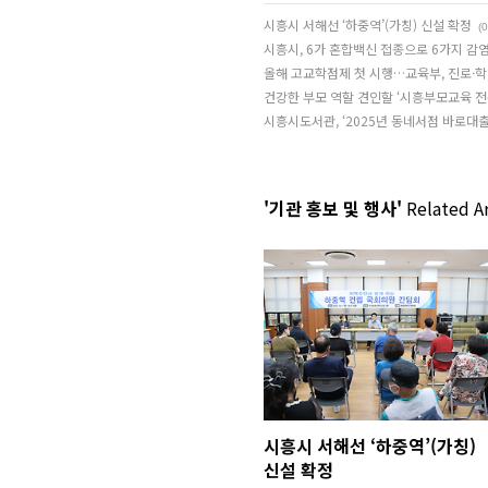
시흥시 서해선 ‘하중역’(가칭) 신설 확정
(0
시흥시, 6가 혼합백신 접종으로 6가지 감
올해 고교학점제 첫 시행…교육부, 진로·
건강한 부모 역할 견인할 ‘시흥부모교육 전
시흥시도서관, ‘2025년 동네서점 바로대출
'기관 홍보 및 행사'
Related Ar
시흥시 서해선 ‘하중역’(가칭)
신설 확정