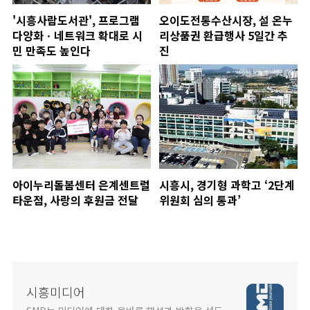
'시흥사람도서관', 프로그램
오이도전통수산시장, 설 온누
다양화ㆍ네트워크 확대로 시
리상품권 환급행사 5일간 추
민 만족도 높인다
진
아이누리돌봄센터 은계센트럴
시흥시, 경기형 과학고 ‘2단계
타운점, 사랑의 후원금 전달
위원회 심의 통과’
시흥미디어