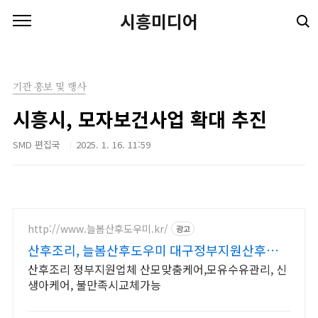
본문 바로가기
시흥미디어
기관 홍보 및 행사
시흥시, 모자보건사업 확대 추진
SMD 편집국
2025. 1. 16. 11:59
http://www.늘봄산후도우미.kr/
광고
산후조리, 늘봄산후도우미 대구정부지원산후도우
미
산후조리 정부지원업체 산모맞춤케어,모유수유관리, 신
생아케어, 불만족시교체가능