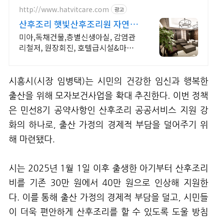
http://www.hatvitcare.com
광고
산후조리 햇빛산후조리원 자연주
의 고품격 산후조리원
미아,독채건물,층별신생아실, 감염관
리철저, 원장회진, 호텔급시설&마사
지, 육아교육
시흥시
(
시장 임병택
)
는 시민의 건강한 임신과 행복한
출산을 위해 모자보건사업을 확대 추진한다
.
이번 정책
은 민선
8
기 공약사항인 산후조리 공공서비스 지원 강
화의 하나로
,
출산 가정의 경제적 부담을 덜어주기 위
해 마련됐다
.
시는
2025
년
1
월
1
일 이후 출생한 아기부터 산후조리
비를 기존
30
만 원에서
40
만 원으로 인상해 지원한
다
.
이를 통해 출산 가정의 경제적 부담을 덜고
,
시민들
이 더욱 편안하게 산후조리를 할 수 있도록 도울 방침