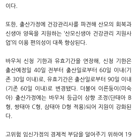
이다
.
또한
,
출산가정에 건강관리사를 파견해 산모의 회복과
신생아 양육을 지원하는 ‘산모신생아 건강관리 지원사
업’의 이용 편의성이 대폭 향상된다
.
바우처 신청 기한과 유효기간을 연장해
,
신청 기한은
출산예정일
40
일 전부터 출산일로부터
60
일 이내
(
기
존
30
일 이내
)
로
,
유효기간은 출산일로부터
90
일 이내
(
기존
60
일 이내
)
로 변경됐다
.
더불어 이른둥이
(
미숙
아
)
출산가정에는 바우처 등급이 상향 조정
(
단태아
B
형
,
쌍태아
C
형
,
삼태아
D
형 적용
)
되어 지원이 강화된
다
.
고위험 임신가정의 경제적 부담을 덜어주기 위하여
19