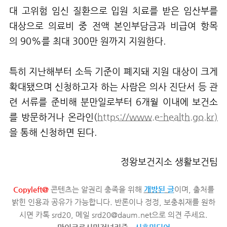
대 고위험 임신 질환으로 입원 치료를 받은 임산부를
대상으로 의료비 중 전액 본인부담금과 비급여 항목
의
90%
를 최대
300
만 원까지 지원한다
.
특히 지난해부터 소득 기준이 폐지돼 지원 대상이 크게
확대됐으며 신청하고자 하는 사람은 의사 진단서 등 관
련 서류를 준비해 분만일로부터
6
개월 이내에 보건소
를 방문하거나 온라인
(
https://www.e-health.go.kr)
을 통해 신청하면 된다
.
정왕보건지소 생활보건팀
Copyleft@
콘텐츠는 알권리 충족을 위해
개방된 글
이며, 출처를
밝힌 인용과 공유가 가능합니다. 반론이나 정정, 보충취재를 원하
시면 카톡 srd20, 메일 srd20@daum.net으로 의견 주세요.