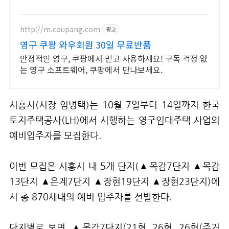
켓배송으로 빠르고 간편하게 준비하세요.
http://m.coupang.com
광고
영구 쿠팡 와우회원 30일 무료반품
안정적인 영구, 쿠팡에서 믿고 사용하세요! 구독 걱정 없
는 영구 소프트웨어, 쿠팡에서 만나보세요.
시흥시
(
시장 임병택
)
는
10
월
7
일부터
14
일까지 한국
토지주택공사
(LH)
에서 시행하는 영구임대주택 사업의
예비입주자를 모집한다
.
이번 모집은 시흥시 내
5
개 단지
(
▲목감
7
단지 ▲목감
13
단지 ▲은계
7
단지 ▲장현
19
단지 ▲장현
23
단지
)
에
서 총
870
세대의 예비 입주자를 선발한다
.
단지별로 보면
,
▲목감
7
단지
(21
형
, 26
형
, 26
형
(
주거