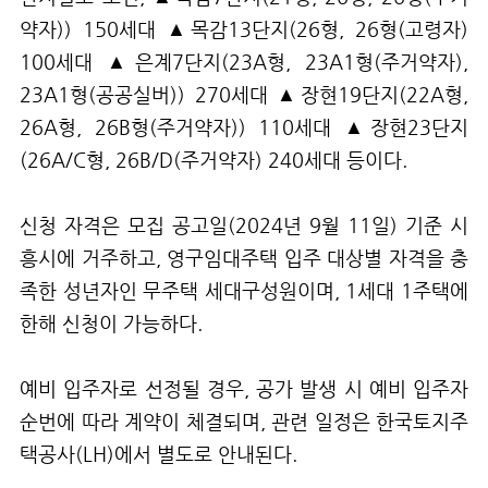
약자
)) 150
세대 ▲목감
13
단지
(26
형
, 26
형
(
고령자
)
100
세대 ▲은계
7
단지
(23A
형
, 23A1
형
(
주거약자
),
23A1
형
(
공공실버
)) 270
세대 ▲장현
19
단지
(22A
형
,
26A
형
, 26B
형
(
주거약자
)) 110
세대 ▲장현
23
단지
(26A/C
형
, 26B/D(
주거약자
) 240
세대 등이다
.
신청 자격은 모집 공고일
(2024
년
9
월
11
일
)
기준 시
흥시에 거주하고
,
영구임대주택 입주 대상별 자격을 충
족한 성년자인 무주택 세대구성원이며
, 1
세대
1
주택에
한해 신청이 가능하다
.
예비 입주자로 선정될 경우
,
공가 발생 시 예비 입주자
순번에 따라 계약이 체결되며
,
관련 일정은 한국토지주
택공사
(LH)
에서 별도로 안내된다
.