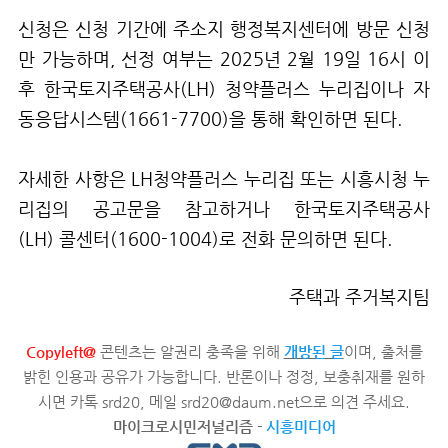
신청은 신청 기간에 주소지 행정복지센터에 방문 신청
만 가능하며
,
선정 여부는
2025
년
2
월
19
일
16
시 이
후 한국토지주택공사
(LH)
청약플러스 누리집이나 자
동응답시스템
(1661-7700)
을 통해 확인하면 된다
.
자세한 사항은
LH
청약플러스 누리집 또는 시흥시청 누
리집의 공고문을 참고하거나 한국토지주택공사
(LH)
콜센터
(1600-1004)
로 전화 문의하면 된다
.
주택과 주거복지팀
Copyleft@
콘텐츠는 알권리 충족을 위해
개방된 글
이며, 출처를
밝힌 인용과 공유가 가능합니다. 반론이나 정정, 보충취재를 원하
시면 카톡 srd20, 메일 srd20@daum.net으로 의견 주세요.
마이크로시민저널리즘
-
시흥미디어