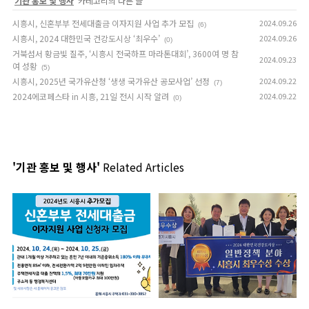
'
기관 홍보 및 행사
' 카테고리의 다른 글
시흥시, 신혼부부 전세대출금 이자지원 사업 추가 모집
2024.09.26
(6)
시흥시, 2024 대한민국 건강도시상 ‘최우수’
2024.09.26
(0)
거북섬서 황금빛 질주, ‘시흥시 전국하프 마라톤대회’, 3600여 명 참
2024.09.23
여 성황
(5)
시흥시, 2025년 국가유산청 ‘생생 국가유산 공모사업’ 선정
2024.09.22
(7)
2024에코페스타 in 시흥, 21일 전시 시작 알려
2024.09.22
(0)
'기관 홍보 및 행사'
Related Articles