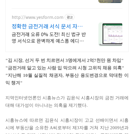
공사대금 소송부터 추심까지 한번에
해결! 채권채무 문제 법무법인창해 김
해사무소와 상담하세요
http://www.yesform.com
광고
정확한 금전거래 서식 문서 자동
편집
금전거래 오류 0% 도전! 최신 법규 반
영 서식으로 완벽하게 예스폼 에디터
로 자동작성! 모바일에서도 가능
"김 시장, 선거 두 번 치르면서 3명에게서 2억7천만 원 차입"
"금전거래 알고 있는 사람 입 막으려 시청 고위직 채용 의혹"
"지난해 10월 실질적 채권자, 부동산 용도변경으로 막대한 이
익 챙겨"
지역인터넷언론인 시흥뉴스가 김윤식 시흥시장의 금전 거래에
대해 대가성이 아니냐는 의혹을 제기했다.
시흥뉴스에 따르면 김윤식 시흥시장이 고교 선배이면서 시흥
시에 부동산을 소유한 A씨로부터 제3자를 거쳐 지난 2009년과