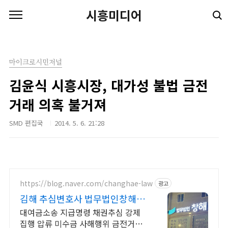
본문 바로가기
시흥미디어
마이크로시민저널
김윤식 시흥시장, 대가성 불법 금전
거래 의혹 불거져
SMD 편집국
2014. 5. 6. 21:28
https://blog.naver.com/changhae-law
광고
김해 추심변호사 법무법인창해 빌
려준 돈 확실하게 받기
대여금소송 지급명령 채권추심 강제
집행 압류 미수금 사해행위 금전거래