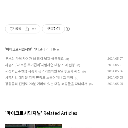
공감
구독하기
'
마이크로시민저널
' 카테고리의 다른 글
두부의 가격 차이가 왜 많이 날까 궁금해요
2014.05.07
(0)
시흥시, ‘새로운 주거급여’시범사업 대상 지역 선정
2014.05.07
(0)
새정치민주연합 시흥시 광역기초의원 6일 후보자 확정
2014.05.06
(0)
시흥시민 대부분 지역 만족도 보통이거나 그 이하
2014.05.05
(0)
정왕동과 전철로 20분 거리에 있는 대형 쇼핑몰을 다녀와서
2014.05.05
(0)
'마이크로시민저널'
Related Articles