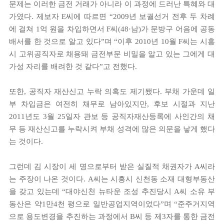
문제는 이러한 금전 거래가 아니라 이 과정에 드러난 특혜와 대
가였다. 제보자 E씨에 따르면 “2009년 보궐선거 전후 두 차례
에 걸쳐 1억 원을 차입하면서 F씨(48·남)가 문방구 어음에 공동
배서를 한 것으로 알고 있다”며 “이후 2010년 10월 F씨는 시흥
시 고위공직자로 채용돼 금전부문 비밀을 알고 있는 그에게 대
가성 자리를 배려한 것 같다”고 전했다.
또한, 공직자 재산신고 누락 의혹도 제기됐다. 부채 가운데 일
부 차입금은 여전히 채무로 남아있지만, 후보 시절과 지난
2011년도 3월 25일자 관보 등 공직자재산등록에 사인간의 채
무 등 재산신고를 누락시켜 부채 성격에 많은 의문을 낳게 했다
는 것이다.
그런데 김 시장이 세 명으로부터 받은 실질적 채권자가 A씨라
는 주장이 나온 것이다. A씨는 시흥시 신천동 소재 대형부동산
을 갖고 있는데 “대야신천 뉴타운 조성 추진당시 A씨 소유 부
동산은 약1만4천 평으로 일반공업지역이었다”며 “준주거지역
으로 용도변경을 추진하는 과정에서 B씨 등 제3자를 통한 금전