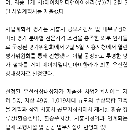
며
,
최종
1
개 사
(
에이치엘디앤아이한라
(
주
)
)
가
2
월
3
일 사업계획서를 제출했다
.
사업계획서 평가는 시흥시 공모지침서 및 내부규정에
따라 평가 분야별 전문자격 조건을 충족한
외부 인사들
로 구성된 평가위원회에서
2
월
5
일 시흥시청에서 열린
평가위원회를 통해 진행됐다
.
이날 공정하고 투명한 평
가 절차를 거쳐
에이치엘디앤아이한라가 최종 우선협
상대상자로 선정됐다
.
선정된 우선협상대상자가 제출한 사업계획서에는 지
하
5
층
,
지상
49
층
, 1,019
세대 규
모의 주상복합 건축
물 계획과 함께 시흥시 공모지침서에서 제시한 환승 정
류장
(
환승센터
)
,
환승주차장
,
시흥시청역과 연계되는
입체 보행시설 및 공공 업무시설이 반영돼 있다
.