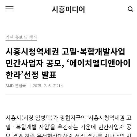
본문 바로가기
시흥미디어
기관 홍보 및 행사
시흥시청역세권 고밀·복합개발사업
민간사업자 공모, ‘에이치엘디앤아이
한라’선정 발표
SMD 편집국
2025. 2. 6. 21:14
시흥시
(
시장 임병택
)
가 장현지구의 ‘
시흥시청역세권 고
밀ㆍ복합개발 사업’을
추진하는 가운데
민간사업자
공
모 결과 최종 우선협상대상자 선정 결과를
지난
5
일 시