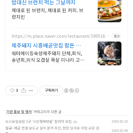
밥대신 브런치 먹는 그날까지
제대로 된 브런치, 제대로 된 커피. 브
런치빈
https://m.place.naver.com/restaurant/19051618
광고
53
제주돼지 시흥배곧맛집 함돈 숙성
오겹살,특목살,고깃집
워터에이징숙성제주돼지 단체,회식,
송년회,외식 오겹살 목살 미나리 고기
집 맛집 겨울 통영 석화 목살 조합을
즐기러오세요
3
구독하기
'
기관 홍보 및 행사
' 카테고리의 다른 글
도시농업공원 3곳 ‘시민행복텃밭’ 참여자 모집
2025.02.10
(0)
월곶~배곧 연결 보도교 설치 본격 추진, 현장 답사로 사업 규모 검
2025.02.09