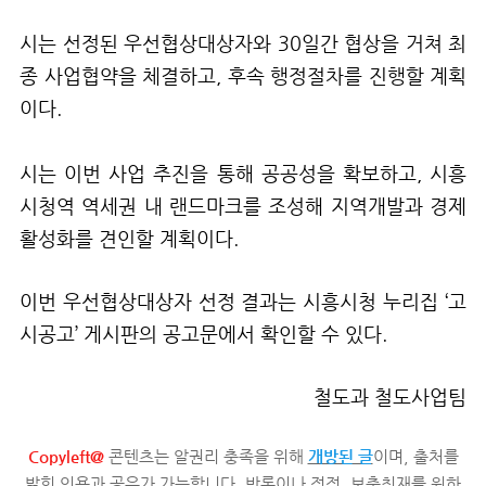
시는 선정된 우선협상대상자와
30
일간 협상을 거쳐 최
종 사업협약을 체결하고
,
후속 행정절차를 진행할 계획
이다
.
시는 이번 사업 추진을 통해 공공성을 확보하고
,
시흥
시청역 역세권 내 랜드마크를 조성해 지역개발과 경제
활성화를 견인할 계획이다
.
이번 우선협상대상자 선정 결과는 시흥시청 누리집 ‘고
시공고’ 게시판의 공고문에서 확인할 수 있다
.
철도과 철도사업팀
Copyleft@
콘텐츠는 알권리 충족을 위해
개방된 글
이며, 출처를
밝힌 인용과 공유가 가능합니다. 반론이나 정정, 보충취재를 원하