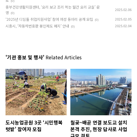
토
(0)
중부건강생활지원센터, ‘요리 보고 조리 먹는 월간 요리 교실’ 운
2025.02.06
영
(0)
‘2025년 디딤돌 취업지원사업’ 참여 여성 동아리 공개 모집
2025.02.05
(0)
시흥시, ‘자동차번호판 봉인제도 폐지’ 안내
2025.02.04
(0)
'기관 홍보 및 행사'
Related Articles
도시농업공원 3곳 ‘시민행복
월곶~배곧 연결 보도교 설치
텃밭’ 참여자 모집
본격 추진, 현장 답사로 사업
규모 검토