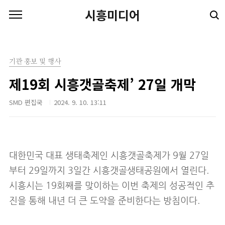
본문 바로가기
시흥미디어
기관 홍보 및 행사
제19회 시흥갯골축제’ 27일 개막
SMD 편집국
2024. 9. 10. 13:11
대한민국 대표 생태축제인 시흥갯골축제가 9월 27일
부터 29일까지 3일간 시흥갯골생태공원에서 열린다.
시흥시는 19회째를 맞이하는 이번 축제의 성공적인 추
진을 통해 내년 더 큰 도약을 준비한다는 방침이다.