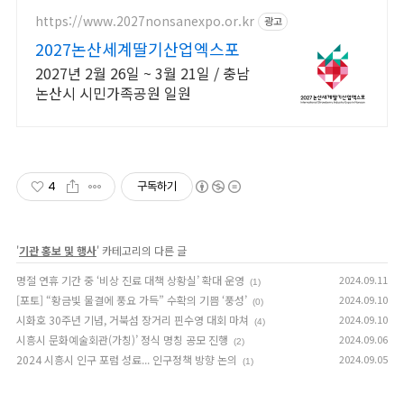
https://www.2027nonsanexpo.or.kr
광고
2027논산세계딸기산업엑스포
2027년 2월 26일 ~ 3월 21일 / 충남
논산시 시민가족공원 일원
4
구독하기
'
기관 홍보 및 행사
' 카테고리의 다른 글
명절 연휴 기간 중 ‘비상 진료 대책 상황실’ 확대 운영
2024.09.11
(1)
[포토] “황금빛 물결에 풍요 가득” 수확의 기쁨 ‘풍성’
2024.09.10
(0)
시화호 30주년 기념, 거북섬 장거리 핀수영 대회 마쳐
2024.09.10
(4)
시흥시 문화예술회관(가칭)’ 정식 명칭 공모 진행
2024.09.06
(2)
2024 시흥시 인구 포럼 성료... 인구정책 방향 논의
2024.09.05
(1)