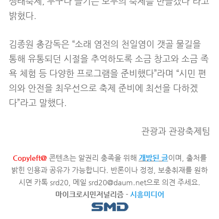
생태축제, 누구나 즐기는 모두의 축제를 만들겠다”라고
밝혔다.
김종원 총감독은 “소래 염전의 천일염이 갯골 물길을
통해 유통되던 시절을 추억하도록 소금 창고와 소금 족
욕 체험 등 다양한 프로그램을 준비했다”라며 “시민 편
의와 안전을 최우선으로 축제 준비에 최선을 다하겠
다”라고 말했다.
관광과 관광축제팀
Copyleft@
콘텐츠는 알권리 충족을 위해
개방된 글
이며, 출처를
밝힌 인용과 공유가 가능합니다. 반론이나 정정, 보충취재를 원하
시면 카톡 srd20, 메일 srd20@daum.net으로 의견 주세요.
마이크로시민저널리즘
-
시흥미디어