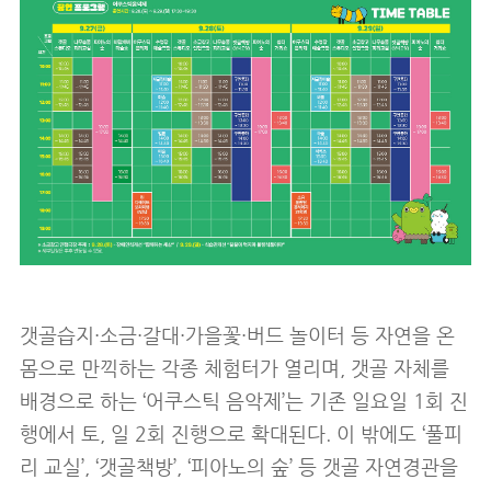
갯골습지·소금·갈대·가을꽃·버드 놀이터 등 자연을 온
몸으로 만끽하는 각종 체험터가 열리며, 갯골 자체를
배경으로 하는 ‘어쿠스틱 음악제’는 기존 일요일 1회 진
행에서 토, 일 2회 진행으로 확대된다. 이 밖에도 ‘풀피
리 교실’, ‘갯골책방’, ‘피아노의 숲’ 등 갯골 자연경관을